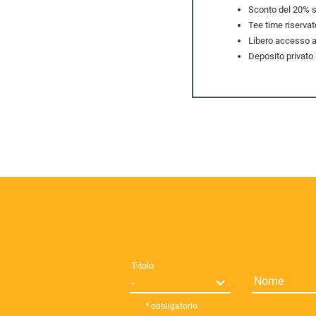
Sconto del 20% s
Tee time riservat
Libero accesso al
Deposito privato 
Titolo
Nome
* obbligatorio