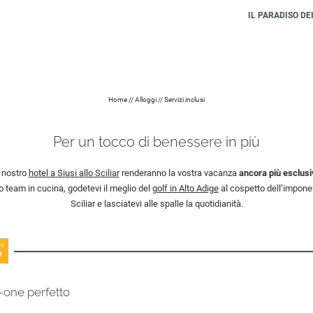
IL PARADISO DE
Home
//
Alloggi
//
Servizi inclusi
Per un tocco di benessere in più
l nostro
hotel a Siusi allo Sciliar
renderanno la vostra vacanza
ancora più esclusi
ro team in cucina, godetevi il meglio del
golf in Alto Adige
al cospetto dell’impone
Sciliar e lasciatevi alle spalle la quotidianità.
-one perfetto