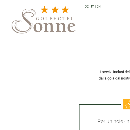
DE
IT
EN
I servizi inclusi de
dalla gola dal nost
Per un hole-in