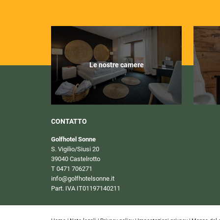
Le nostre camere
CONTATTO
Golfhotel Sonne
S. Vigilio/Siusi 20
39040 Castelrotto
T 0471 706271
info@
golfhotelsonne.
it
Part. IVA IT01197140211