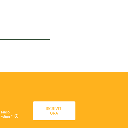
ISCRIVITI
nsenso
ORA
keting