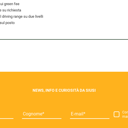
ui green fee
e su richiesta
 driving range su due livelli
sul posto
NEWS, INFO E CURIOSITÀ DA SIUSI
Co
Cognome
E-mail
mar